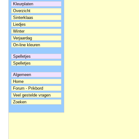
Kleurplaten
Overzicht
Sinterklaas
Liedjes
Winter
Verjaardag
On-line kleuren
Spelletjes
Spelletjes
Algemeen
Home
Forum - Prikbord
Veel gestelde vragen
Zoeken